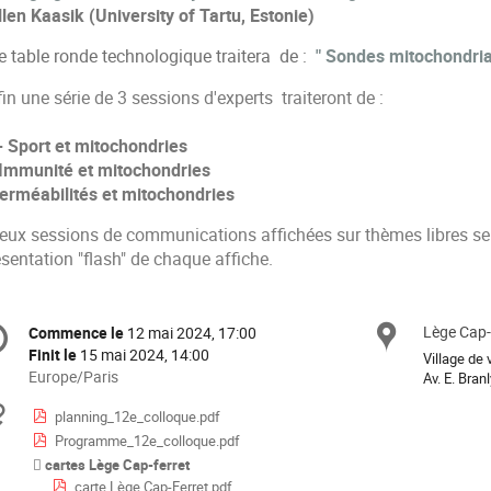
llen Kaasik (University of Tartu, Estonie)
e table ronde technologique traitera
de :
" Sondes
mitochondri
in une série de 3 sessions d'experts traiteront de :
-
Sport et mitochondries
 Immunité et mitochondries
erméabilités et mitochondries
eux sessions de communications affichées sur thèmes libres se
sentation "flash" de chaque affiche.
formation
Lège Cap-
Site
Commence le
12 mai 2024, 17:00
Date/Heure
e
Finit le
15 mai 2024, 14:00
Village de
Toutes
Europe/Paris
Av. E. Bra
les
nférence
Documents
planning_12e_colloque.pdf
horaires
Programme_12e_colloque.pdf
sont
en
cartes Lège Cap-ferret
Europe/Paris
carte Lège Cap-Ferret.pdf