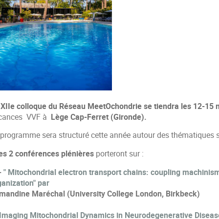
 XIIe colloque du Réseau MeetOchondrie se tiendra les 12-15
cances VVF à
Lège Cap-Ferret (Gironde).
 programme sera structuré cette année autour des thématiques s
es 2 conférences plénières
porteront sur :
-
"
Mitochondrial electron transport chains: coupling
machinis
ganization" par
mandine Maréchal (University College London, Birkbeck)
 Imaging Mitochondrial Dynamics in Neurodegenerative Diseas