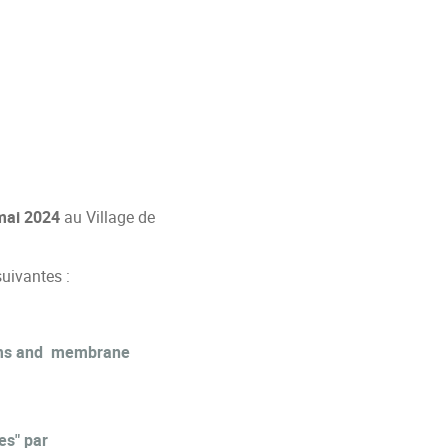
 mai 2024
au Village de
uivantes :
ms and
membrane
es" par