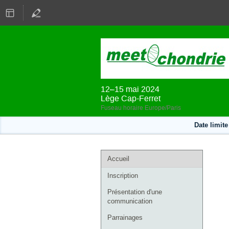
12–15 mai 2024
Lège Cap-Ferret
Fuseau horaire Europe/Paris
Date limite
Menu
Accueil
de
Inscription
l'événement
Présentation d'une
communication
Parrainages