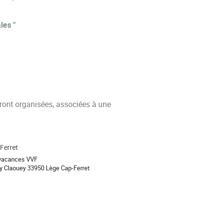
ales
"
ront organisées, associées à une
Ferret
 vacances VVF
nly Claouey 33950 Lège Cap-Ferret