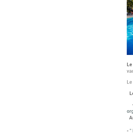
Le
va
Le
L
or
A
-
"